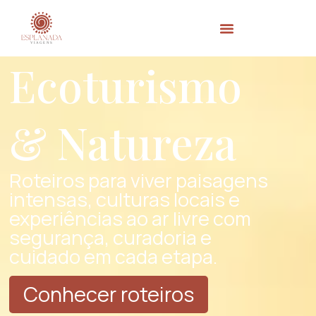
Ecoturismo
& Natureza
Roteiros para viver paisagens
intensas, culturas locais e
experiências ao ar livre com
segurança, curadoria e
cuidado em cada etapa.
Conhecer roteiros