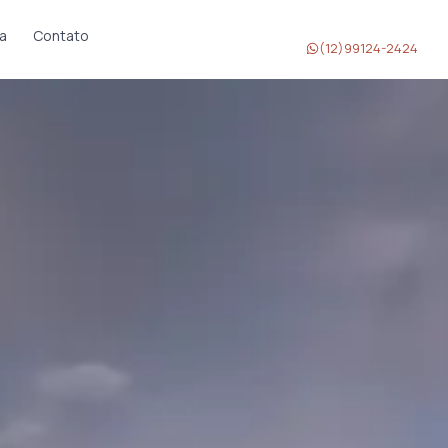
a
Contato
(12)99124-2424