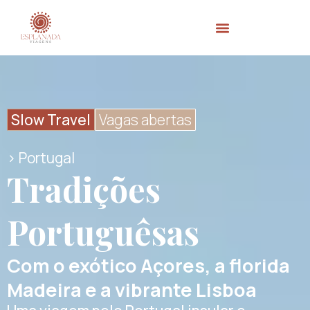
Slow Travel
Vagas abertas
> Portugal
Tradições
Portuguêsas
Com o exótico Açores, a florida
Madeira e a vibrante Lisboa